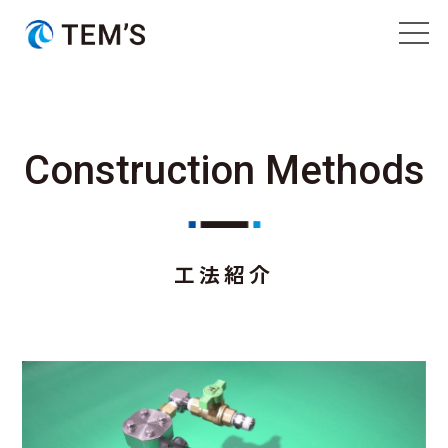
ビジョン
Construction Methods
会社概要
事業紹介
工法紹介
工法紹介
事前調査
設備紹介