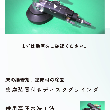
新着情報
YouTube
ENTRY
まずは動画をご確認ください。
CONTACT
072-349-6622
床の接着剤、塗床材の除去
集塵装置付きディスクグラインダ
ー
併用高圧水洗工法